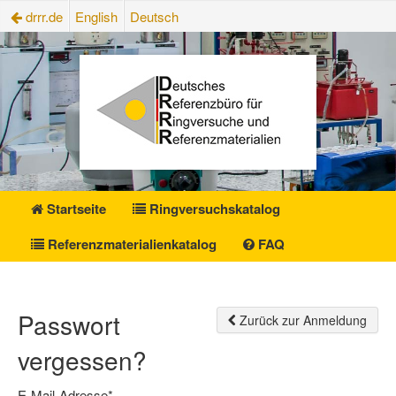
drrr.de
English
Deutsch
Startseite
Ringversuchskatalog
Referenzmaterialienkatalog
FAQ
Passwort
Zurück zur Anmeldung
vergessen?
E-Mail-Adresse