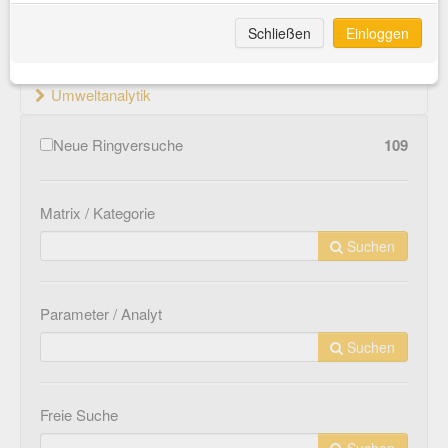
Material- und Werkstoffprüfung
Schließen
Einloggen
Medizinprodukte
Umweltanalytik
Neue Ringversuche
109
Matrix / Kategorie
Suchen
Parameter / Analyt
Suchen
Freie Suche
Suchen