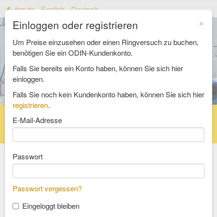
drrr.de
English
Deutsch
×
Einloggen oder registrieren
Um Preise einzusehen oder einen Ringversuch zu buchen,
benötigen Sie ein ODIN-Kundenkonto.
Falls Sie bereits ein Konto haben, können Sie sich hier
einloggen.
Falls Sie noch kein Kundenkonto haben, können Sie sich hier
registrieren
.
Startseite
Ringversuchskatalog
E-Mail-Adresse
Referenzmaterialienkatalog
FAQ
Passwort
Wählen Sie einen Bereich
Passwort vergessen?
Lebensmittel und Futtermittel
Eingeloggt bleiben
Bedarfsgegenstände und Verpackung