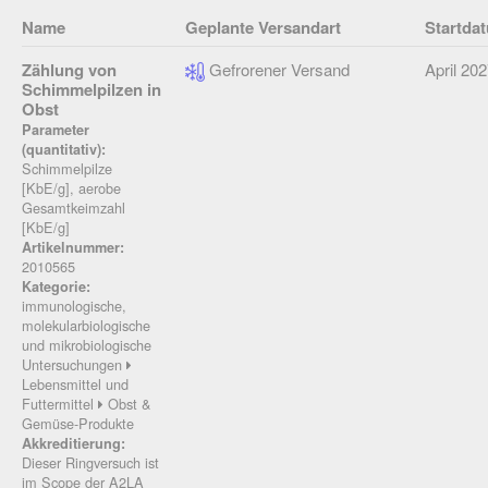
Name
Geplante Versandart
Startda
Zählung von
Gefrorener Versand
April 20
Schimmelpilzen in
Obst
Parameter
(quantitativ):
Schimmelpilze
[KbE/g], aerobe
Gesamtkeimzahl
[KbE/g]
Artikelnummer:
2010565
Kategorie:
immunologische,
molekularbiologische
und mikrobiologische
Untersuchungen
Lebensmittel und
Futtermittel
Obst &
Gemüse-Produkte
Akkreditierung:
Dieser Ringversuch ist
im Scope der A2LA