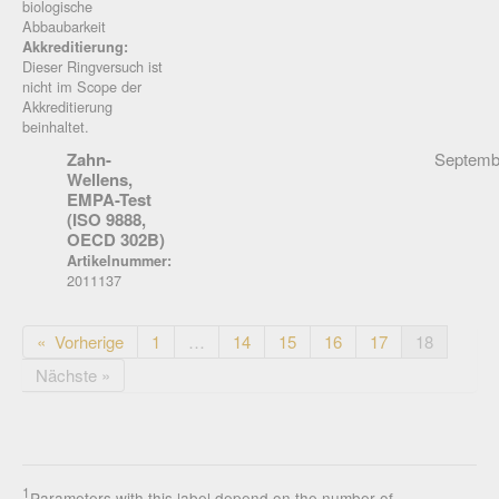
biologische
Abbaubarkeit
Akkreditierung:
Dieser Ringversuch ist
nicht im Scope der
Akkreditierung
beinhaltet.
Zahn-
Septemb
Wellens,
EMPA-Test
(ISO 9888,
OECD 302B)
Artikelnummer:
2011137
« Vorherige
1
…
14
15
16
17
18
Nächste »
1
Parameters with this label depend on the number of