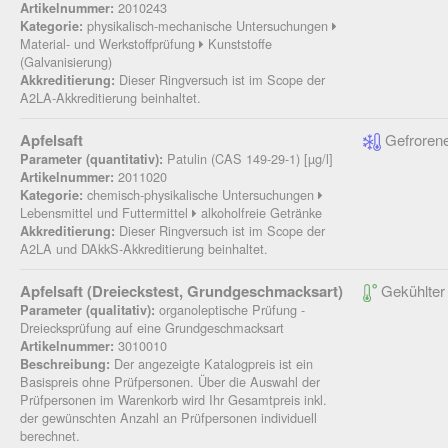
2010243
Artikelnummer:
physikalisch-mechanische Untersuchungen
Kategorie:
Material- und Werkstoffprüfung
Kunststoffe
(Galvanisierung)
Dieser Ringversuch ist im Scope der
Akkreditierung:
A2LA-Akkreditierung beinhaltet.
Apfelsaft
Gefrorene
Patulin (CAS 149-29-1) [µg/l]
Parameter (quantitativ):
2011020
Artikelnummer:
chemisch-physikalische Untersuchungen
Kategorie:
Lebensmittel und Futtermittel
alkoholfreie Getränke
Dieser Ringversuch ist im Scope der
Akkreditierung:
A2LA und DAkkS-Akkreditierung beinhaltet.
Apfelsaft (Dreieckstest, Grundgeschmacksart)
Gekühlter
organoleptische Prüfung -
Parameter (qualitativ):
Dreiecksprüfung auf eine Grundgeschmacksart
3010010
Artikelnummer:
Der angezeigte Katalogpreis ist ein
Beschreibung:
Basispreis ohne Prüfpersonen. Über die Auswahl der
Prüfpersonen im Warenkorb wird Ihr Gesamtpreis inkl.
der gewünschten Anzahl an Prüfpersonen individuell
berechnet.