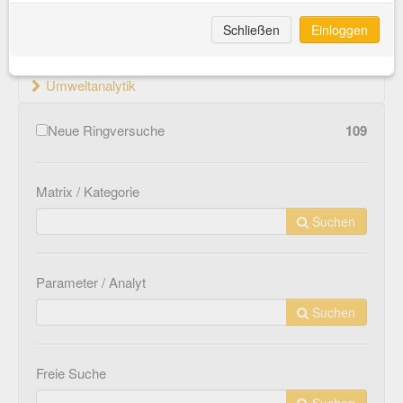
Material- und Werkstoffprüfung
Schließen
Einloggen
Medizinprodukte
Umweltanalytik
Neue Ringversuche
109
Matrix / Kategorie
Suchen
Parameter / Analyt
Suchen
Freie Suche
Suchen