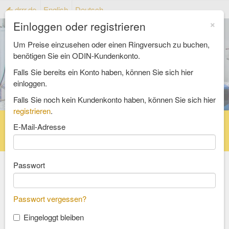
drrr.de
English
Deutsch
×
Einloggen oder registrieren
Um Preise einzusehen oder einen Ringversuch zu buchen,
benötigen Sie ein ODIN-Kundenkonto.
Falls Sie bereits ein Konto haben, können Sie sich hier
einloggen.
Falls Sie noch kein Kundenkonto haben, können Sie sich hier
registrieren
.
Startseite
Ringversuchskatalog
E-Mail-Adresse
Referenzmaterialienkatalog
FAQ
Passwort
Wählen Sie einen Bereich
Passwort vergessen?
Lebensmittel und Futtermittel
Eingeloggt bleiben
Bedarfsgegenstände und Verpackung