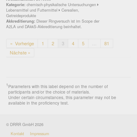
chemisch-physikalische Untersuchungen
Kategorie:
Lebensmittel und Futtermittel
Cerealien,
Getreideprodukte
Dieser Ringversuch ist im Scope der
Akkreditierung:
A2LA und DAkkS-Akkreditierung beinhaltet.
« Vorherige
1
2
3
4
5
…
81
Nächste »
1
Parameters with this label depend on the number of
participants and/or the choice of materials.
Under certain circumstances, this parameter may not be
available in the proficiency test.
© DRRR GmbH 2026
Kontakt
Impressum