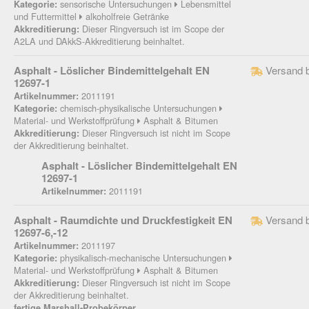
sensorische Untersuchungen
Lebensmittel
Kategorie:
und Futtermittel
alkoholfreie Getränke
Dieser Ringversuch ist im Scope der
Akkreditierung:
A2LA und DAkkS-Akkreditierung beinhaltet.
Asphalt - Löslicher Bindemittelgehalt EN
Versand 
12697-1
2011191
Artikelnummer:
chemisch-physikalische Untersuchungen
Kategorie:
Material- und Werkstoffprüfung
Asphalt & Bitumen
Dieser Ringversuch ist nicht im Scope
Akkreditierung:
der Akkreditierung beinhaltet.
Asphalt - Löslicher Bindemittelgehalt EN
12697-1
2011191
Artikelnummer:
Asphalt - Raumdichte und Druckfestigkeit EN
Versand 
12697-6,-12
2011197
Artikelnummer:
physikalisch-mechanische Untersuchungen
Kategorie:
Material- und Werkstoffprüfung
Asphalt & Bitumen
Dieser Ringversuch ist nicht im Scope
Akkreditierung:
der Akkreditierung beinhaltet.
fertige Marshall-Probekörper