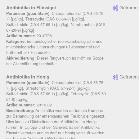
Antibiotika in Flüssigei
Gefrorene
Chloramphenicol (CAS 56-75-
Parameter (quantitativ):
7) [µg/kg], Tetracyclin (CAS 60-54-8) [µg/kg],
Sulfadimidin (CAS 57-68-1) [µg/kg], Nitrofurantoin (CAS
67-20-9) [µg/kg]
2010706
Artikelnummer:
immunologische, molekularbiologische und
Kategorie:
mikrobiologische Untersuchungen
Lebensmittel und
Futtermittel
Eiprodukte
Dieser Ringversuch ist nicht im Scope
Akkreditierung:
der Akkreditierung beinhaltet.
Antibiotika in Honig
Gefrorene
Chloramphenicol (CAS 56-75-
Parameter (quantitativ):
7) [µg/kg], Streptomycin (CAS 57-92-1) [µg/kg],
Sulfadimidin (CAS 57-68-1) [µg/kg], Tetracyclin (CAS 60-
54-8) [µg/kg]
2011002
Artikelnummer:
Antibiotika werden außerhalb Europas
Beschreibung:
zur Behandlung der amerikanischen Faulbrut eingesetzt.
Dies kann zu Rückständen der Antibiotika im Honig
führen. In Europa und der Schweiz ist der Antibiotika
Einsatz verboten und es darf nur Honig verkauft werden,
der frei von Antibiotika-Rückständen ist.