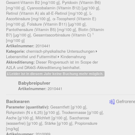
Gesamt-Vitamin B2 [mg/100 g], Pyridoxin (Vitamin B6)
[mg/100 g], Cyanocobalamin (Vitamin B12) [µg/100 g],
Retinol (Vitamin A) als all-E-Retinol [mg/100 g], L-
Ascorbinsäure [mg/100 g], α-Tocopherol (Vitamin E)
[mg/100 g], Folsäure (Vitamin B11) [µg/100 g],
Pantothensäure (Vitamin B5) [mg/100 g], Biotin (Vitamin
1
B7) [µg/100 g], Gesamtascorbinsäure (Vitamin C)
[mg/100 g]
2010441
Artikelnummer:
chemisch-physikalische Untersuchungen
Kategorie:
Lebensmittel und Futtermittel
Kindernahrung
Dieser Ringversuch ist im Scope der
Akkreditierung:
A2LA und DAkkS-Akkreditierung beinhaltet.
Leider ist in diesem Jahr keine Buchung mehr möglich.
Babybreipulver
2010441
Artikelnummer:
Backwaren
Gefrorene
Gesamtfett [g/100 g],
Parameter (quantitativ):
Rohprotein (N x 6,25) [g/100 g], Trockenmasse [g/100 g],
Asche [g/100 g], Milchfett [g/100 g], Saccharose
(wasserfrei) [g/100 g], Stärke [g/100 g], Propionsäure
[mg/kg]
2010069
Artikelnummer: