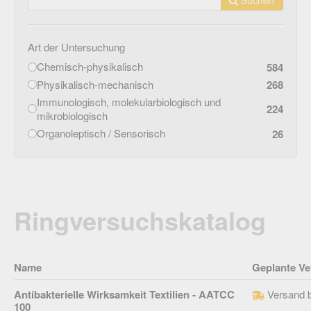
Art der Untersuchung
Chemisch-physikalisch
584
Physikalisch-mechanisch
268
Immunologisch, molekularbiologisch und
224
mikrobiologisch
Organoleptisch / Sensorisch
26
Ringversuchskatalog
Name
Geplante Ve
Antibakterielle Wirksamkeit Textilien - AATCC
Versand 
100