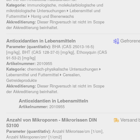
immunologische, molekularbiologische und
Kategorie:
mikrobiologische Untersuchungen
Lebensmittel und
Futtermittel
Honig und Bienenwachs
Dieser Ringversuch ist nicht im Scope
Akkreditierung:
der Akkreditierung beinhaltet.
Antioxidantien in Lebensmitteln
Gefrorene
BHA (CAS 25013-16-5)
Parameter (quantitativ):
[mg/kg], BHT (CAS 128-37-0) [mg/kg], Ethoxyquin (CAS
91-53-2) [mg/kg]
2010955
Artikelnummer:
chemisch-physikalische Untersuchungen
Kategorie:
Lebensmittel und Futtermittel
Cerealien,
Getreideprodukte
Dieser Ringversuch ist nicht im Scope
Akkreditierung:
der Akkreditierung beinhaltet.
Antioxidantien in Lebensmitteln
2010955
Artikelnummer:
Anzahl von Mikroporen - Mikrorissen DIN
Versand 
53100
Anzahl Mikrorisse/cm [1/cm],
Parameter (quantitativ):
Anzahl Mikroporen/cm² [1/cm2]