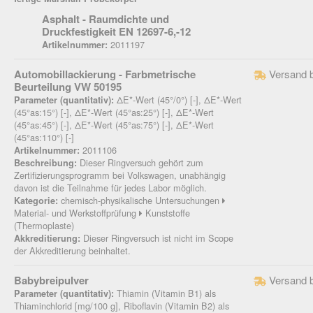
Asphalt - Raumdichte und
Druckfestigkeit EN 12697-6,-12
2011197
Artikelnummer:
Automobillackierung - Farbmetrische
Versand 
Beurteilung VW 50195
ΔE*-Wert (45°/0°) [-], ΔE*-Wert
Parameter (quantitativ):
(45°as:15°) [-], ΔE*-Wert (45°as:25°) [-], ΔE*-Wert
(45°as:45°) [-], ΔE*-Wert (45°as:75°) [-], ΔE*-Wert
(45°as:110°) [-]
2011106
Artikelnummer:
Dieser Ringversuch gehört zum
Beschreibung:
Zertifizierungsprogramm bei Volkswagen, unabhängig
davon ist die Teilnahme für jedes Labor möglich.
chemisch-physikalische Untersuchungen
Kategorie:
Material- und Werkstoffprüfung
Kunststoffe
(Thermoplaste)
Dieser Ringversuch ist nicht im Scope
Akkreditierung:
der Akkreditierung beinhaltet.
Babybreipulver
Versand 
Thiamin (Vitamin B1) als
Parameter (quantitativ):
Thiaminchlorid [mg/100 g], Riboflavin (Vitamin B2) als