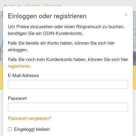
drrr.de
English
Deutsch
×
Einloggen oder registrieren
Um Preise einzusehen oder einen Ringversuch zu buchen,
benötigen Sie ein ODIN-Kundenkonto.
Falls Sie bereits ein Konto haben, können Sie sich hier
einloggen.
Falls Sie noch kein Kundenkonto haben, können Sie sich hier
registrieren
.
Startseite
Ringversuchskatalog
E-Mail-Adresse
Referenzmaterialienkatalog
FAQ
Passwort
Wählen Sie einen Bereich
Passwort vergessen?
Lebensmittel und Futtermittel
Eingeloggt bleiben
Bedarfsgegenstände und Verpackung