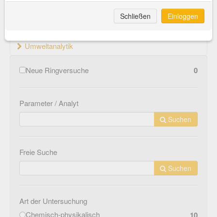
Material- und Werkstoffprüfung
Schließen
Einloggen
Medizinprodukte
Umweltanalytik
Neue Ringversuche
0
Parameter / Analyt
Suchen
Freie Suche
Suchen
Art der Untersuchung
Chemisch-physikalisch
10