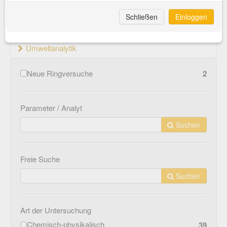
Material- und Werkstoffprüfung
Schließen
Einloggen
Medizinprodukte
Umweltanalytik
Neue Ringversuche
2
Parameter / Analyt
Suchen
Freie Suche
Suchen
Art der Untersuchung
Chemisch-physikalisch
39