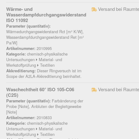
Wärme- und
Versand bei Raumte
Wasserdampfdurchgangswiderstand
ISO 11092
Parameter (quantitativ):
Wärmedurchgangswiderstand Rct [m² K/W],
Wasserdampfdurchgangswiderstand Ret [m²
Pa/W]
2010995
Artikelnummer:
chemisch-physikalische
Kategorie:
Untersuchungen
Material- und
Werkstoffprüfung
Textilien
Dieser Ringversuch ist im
Akkreditierung:
Scope der A2LA-Akkreditierung beinhaltet.
Waschechtheit 60° ISO 105-C06
Versand bei Raumte
(C2S)
Farbänderung der
Parameter (quantitativ):
Probe [Note], Anbluten der Begleitgewebe
[Note]
2010833
Artikelnummer:
chemisch-physikalische
Kategorie:
Untersuchungen
Material- und
Werkstoffprüfung
Textilien