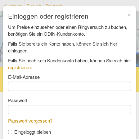
drrr.de
English
Deutsch
×
Einloggen oder registrieren
Um Preise einzusehen oder einen Ringversuch zu buchen,
benötigen Sie ein ODIN-Kundenkonto.
Falls Sie bereits ein Konto haben, können Sie sich hier
einloggen.
Falls Sie noch kein Kundenkonto haben, können Sie sich hier
registrieren
.
Startseite
Ringversuchskatalog
E-Mail-Adresse
Referenzmaterialienkatalog
FAQ
Passwort
Wählen Sie einen Bereich
Passwort vergessen?
Lebensmittel und Futtermittel
Eingeloggt bleiben
Bedarfsgegenstände und Verpackung