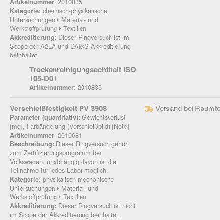
2010835
Artikelnummer:
chemisch-physikalische
Kategorie:
Untersuchungen
Material- und
Werkstoffprüfung
Textilien
Dieser Ringversuch ist im
Akkreditierung:
Scope der A2LA und DAkkS-Akkreditierung
beinhaltet.
Trockenreinigungsechtheit ISO
105-D01
2010835
Artikelnummer:
Verschleißfestigkeit PV 3908
Versand bei Raumte
Gewichtsverlust
Parameter (quantitativ):
[mg], Farbänderung (Verschleißbild) [Note]
2010681
Artikelnummer:
Dieser Ringversuch gehört
Beschreibung:
zum Zertifizierungsprogramm bei
Volkswagen, unabhängig davon ist die
Teilnahme für jedes Labor möglich.
physikalisch-mechanische
Kategorie:
Untersuchungen
Material- und
Werkstoffprüfung
Textilien
Dieser Ringversuch ist nicht
Akkreditierung:
im Scope der Akkreditierung beinhaltet.