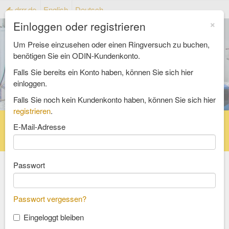
drrr.de
English
Deutsch
×
Einloggen oder registrieren
Um Preise einzusehen oder einen Ringversuch zu buchen,
benötigen Sie ein ODIN-Kundenkonto.
Falls Sie bereits ein Konto haben, können Sie sich hier
einloggen.
Falls Sie noch kein Kundenkonto haben, können Sie sich hier
registrieren
.
Startseite
Ringversuchskatalog
E-Mail-Adresse
Referenzmaterialienkatalog
FAQ
Passwort
Wählen Sie einen Bereich
Passwort vergessen?
Lebensmittel und Futtermittel
Eingeloggt bleiben
Bedarfsgegenstände und Verpackung