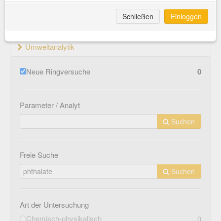
Material- und Werkstoffprüfung
Schließen
Einloggen
Medizinprodukte
Umweltanalytik
Neue Ringversuche
0
Parameter / Analyt
Suchen
Freie Suche
Suchen
Art der Untersuchung
Chemisch-physikalisch
0