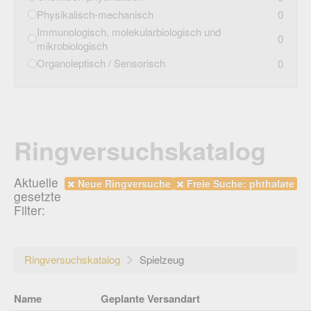
Physikalisch-mechanisch
0
Immunologisch, molekularbiologisch und
0
mikrobiologisch
Organoleptisch / Sensorisch
0
Ringversuchskatalog
Aktuelle
Neue Ringversuche
Freie Suche: phthalate
gesetzte
Filter:
Ringversuchskatalog
Spielzeug
Name
Geplante Versandart